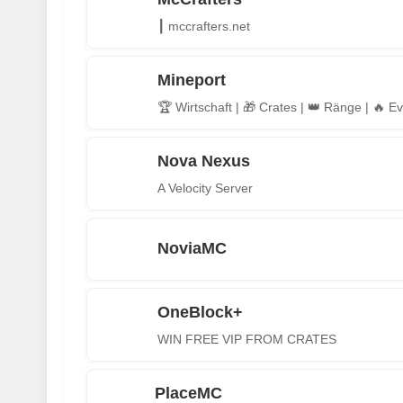
┃ mccrafters.net
Mineport
🏆 Wirtschaft | 🎁 Crates | 👑 Ränge | 🔥 Ev
Nova Nexus
A Velocity Server
NoviaMC
OneBlock+
WIN FREE VIP FROM CRATES
PlaceMC