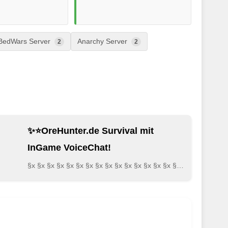
BedWars Server
Anarchy Server
2
2
✨⭐OreHunter.de Survival mit
InGame VoiceChat!
§x §x §x §x §x §x §x §x §x §x §x §x §x §x §x §x §x §xᴏ§xʀ§xᴇ§xʜ§xᴜ§xɴ§xᴛ§xᴇ§xʀ§x.§xᴅ§xᴇ §…