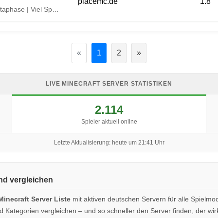
placemc.de
1.8
·•● PlaceMC » Network ●•· » Jetzt in der Betaphase | Viel Spaß! ●•·
«
1
2
»
LIVE MINECRAFT SERVER STATISTIKEN
2.114
Spieler aktuell online
Letzte Aktualisierung: heute um 21:41 Uhr
und vergleichen
Minecraft Server Liste
mit aktiven deutschen Servern für alle Spielmo
Kategorien vergleichen – und so schneller den Server finden, der wirkl