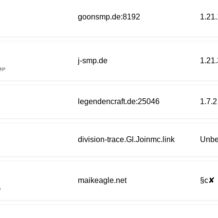
goonsmp.de:8192
1.21.
j-smp.de
1.21.
ᴍᴘ
legendencraft.de:25046
1.7.2
division-trace.Gl.Joinmc.link
Unbe
maikeagle.net
§c✘
e