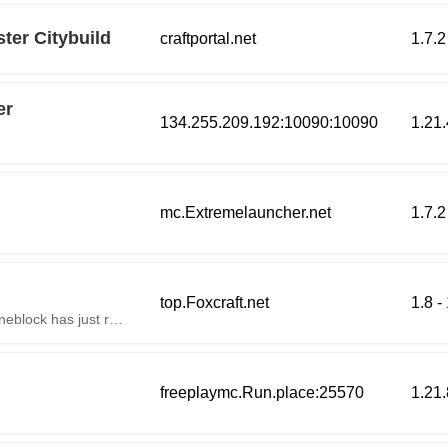
ster Citybuild
craftportal.net
1.7.2
er
134.255.209.192:10090:10090
1.21.
mc.Extremelauncher.net
1.7.2
top.Foxcraft.net
1.8 -
Foxcraft ⏵⏵ play.foxcraft.net 🎮🖱 [26.1.2] Oneblock has just reset!
freeplaymc.Run.place:25570
1.21.