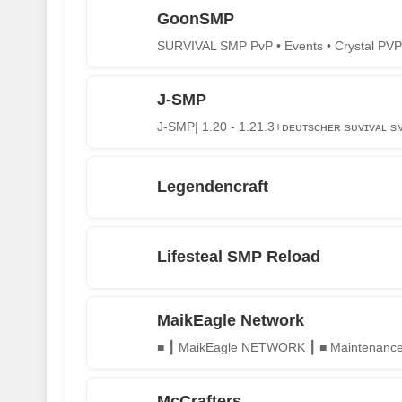
GoonSMP
SURVIVAL SMP PvP • Events • Crystal PVP
J-SMP
J-SMP| 1.20 - 1.21.3+ᴅᴇᴜᴛsᴄʜᴇʀ sᴜᴠɪᴠᴀʟ s
Legendencraft
Lifesteal SMP Reload
MaikEagle Network
■ ┃ MaikEagle NETWORK ┃ ■ Maintenanc
McCrafters