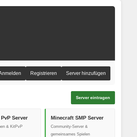
Anmelden
Registrieren
Server hinzufügen
Server eintragen
 PvP Server
Minecraft SMP Server
nen & KitPvP
Community-Server &
gemeinsames Spielen