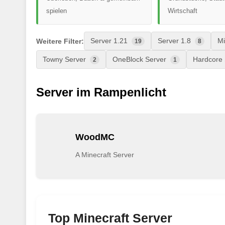
spielen
Wirtschaft
Weitere Filter:
Server 1.21
Server 1.8
Mi
19
8
Towny Server
OneBlock Server
Hardcore
2
1
Server im Rampenlicht
WoodMC
A Minecraft Server
Top Minecraft Server