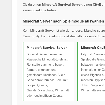
Ob du einen
Minecraft Survival Server
, einen
CityBui
kannst direkt beitreten.
Minecraft Server nach Spielmodus auswählen
Kein Minecraft Server ist wie der andere. Manche setz
Community. Der Spielmodus ist deshalb das erste Krite
Minecraft Survival Server
Minecraft City
Survival Server bieten das
CityBuild Server s
klassische Minecraft-Erlebnis:
Spieler, die Grun
Rohstoffe sammeln, bauen,
bebauen, handeln
farmen, erkunden und
innerhalb einer 
gemeinsam überleben. Viele
etwas Eigenes a
Server erweitern das Spiel mit
möchten. Typisch
Shops, Quests,
Jobs, Ränge und
Grundstücksschutz, Wirtschaft
Wirtschaftssyste
oder regelmäßigen Events.