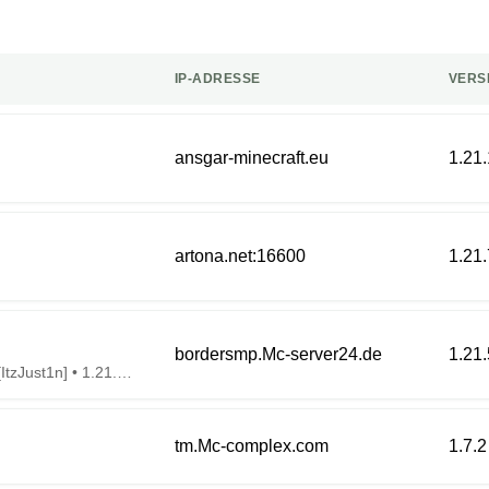
IP-ADRESSE
VERS
ansgar-minecraft.eu
1.21
artona.net:16600
1.21.
bordersmp.Mc-server24.de
1.21.
BorderSMP | Eigener Gamemode Made by [ItzJust1n] • 1.21.5 • Start: 29.06.2025!
tm.Mc-complex.com
1.7.2