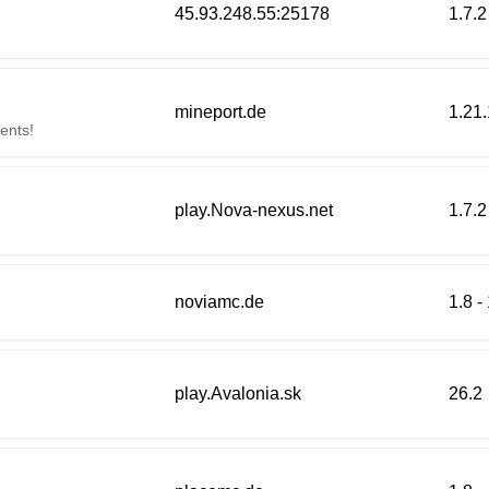
45.93.248.55:25178
1.7.2
mineport.de
1.21
ents!
play.Nova-nexus.net
1.7.2
noviamc.de
1.8 -
play.Avalonia.sk
26.2