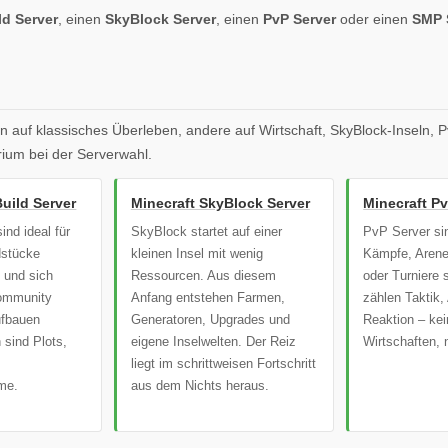
ld Server
, einen
SkyBlock Server
, einen
PvP Server
oder einen
SMP 
en auf klassisches Überleben, andere auf Wirtschaft, SkyBlock-Inseln,
rium bei der Serverwahl.
Build Server
Minecraft SkyBlock Server
Minecraft Pv
ind ideal für
SkyBlock startet auf einer
PvP Server sind
dstücke
kleinen Insel mit wenig
Kämpfe, Arene
 und sich
Ressourcen. Aus diesem
oder Turniere 
Community
Anfang entstehen Farmen,
zählen Taktik,
ufbauen
Generatoren, Upgrades und
Reaktion – kei
 sind Plots,
eigene Inselwelten. Der Reiz
Wirtschaften,
liegt im schrittweisen Fortschritt
me.
aus dem Nichts heraus.